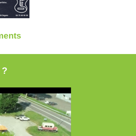
ments
 ?