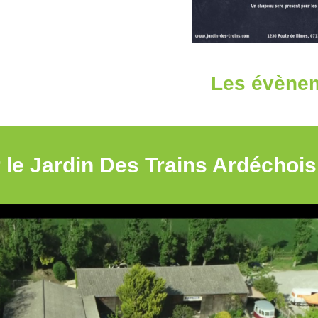
Les évène
r le Jardin Des Trains Ardéchois